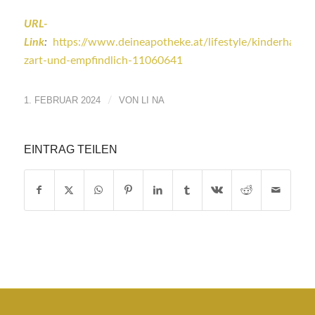
URL-
Link
:
https
://www
.deineapotheke
.at/lifestyle/kinderhaut-
zart-und-empfindlich-11060641
1. FEBRUAR 2024
/
VON
LI NA
EINTRAG TEILEN