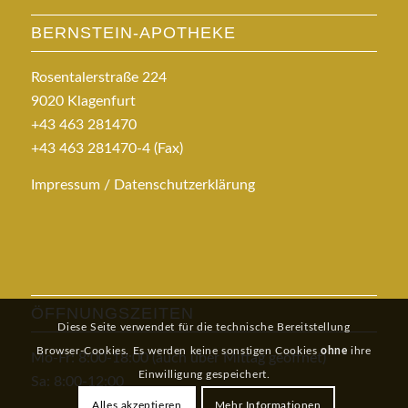
BERNSTEIN-APOTHEKE
Rosentalerstraße 224
9020 Klagenfurt
+43 463 281470
+43 463 281470-4 (Fax)
Impressum / Datenschutzerklärung
ÖFFNUNGSZEITEN
Diese Seite verwendet für die technische Bereitstellung
Browser-Cookies. Es werden keine sonstigen Cookies
ohne
ihre
Mo-Fr: 8:00-18:00 (auch über Mittag geöffnet)
Einwilligung gespeichert.
Sa: 8:00-12:00
Alles akzeptieren
Mehr Informationen